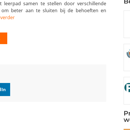
B
t leerpad samen te stellen door verschillende
 om beter aan te sluiten bij de behoeften en
 verder
K
dIn
P
w