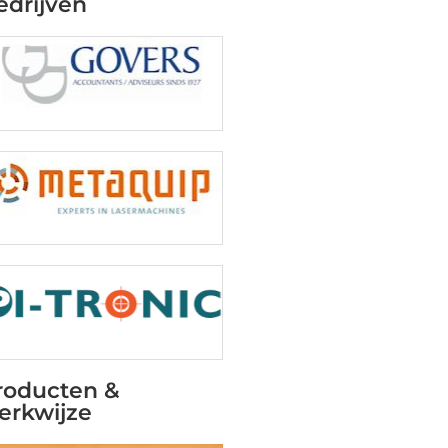
edrijven
roducten &
erkwijze