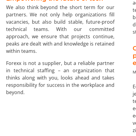
a
We also think beyond the short term for our
t
partners. We not only help organizations fill
b
vacancies, but also build stable, future-proof
d
technical teams. With our committed
s
approach, we ensure that projects continue,
peaks are dealt with and knowledge is retained
C
within teams.
p
e
Forexx is not a supplier, but a reliable partner
in technical staffing – an organization that
M
thinks along with you, looks ahead and takes
responsibility for success in the workplace and
E
beyond.
j
t
e
e
v
z