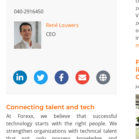
c
z
040-2916450
V
z
René Louwers
o
CEO
i
m
F
l
O
Ju
Connecting talent and tech
At Forexx, we believe that successful
technology starts with the right people. We
strengthen organizations with technical talent
that not only possess knowledge and