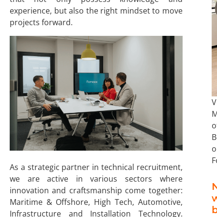
experience, but also the right mindset to move
projects forward.
V
M
o
B
o
F
As a strategic partner in technical recruitment,
we are active in various sectors where
N
innovation and craftsmanship come together:
Maritime & Offshore, High Tech, Automotive,
b
Infrastructure and Installation Technology.