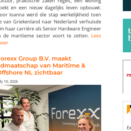
ultuur, praktische zaken regelt, een woning
oekt en een nieuw dagelijks leven opbouwt.
oor Ioanna werd die stap werkelijkheid toen
e van Griekenland naar Nederland verhuisde
m haar carrière als Senior Hardware Engineer
n de maritieme sector voort te zetten.
Lees
eer
orexx Group B.V. maakt
idmaatschap van Maritime &
ffshore NL zichtbaar
ly 10, 2026