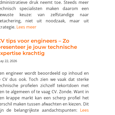
dministratieve druk neemt toe. Steeds meer
echnisch specialisten maken daarom een
ewuste keuze: van zelfstandige naar
etachering, niet uit noodzaak, maar uit
trategie.
Lees meer
V tips voor engineers – Zo
resenteer je jouw technische
xpertise krachtig
ay 22, 2026
en engineer wordt beoordeeld op inhoud en
e CV dus ook. Toch zien we vaak dat sterke
echnische profielen zichzelf tekortdoen met
en te algemeen of te vaag CV. Zonde. Want in
en krappe markt kan een scherp profiel het
erschil maken tussen afwachten en kiezen. Dit
ijn de belangrijkste aandachtspunten:
Lees