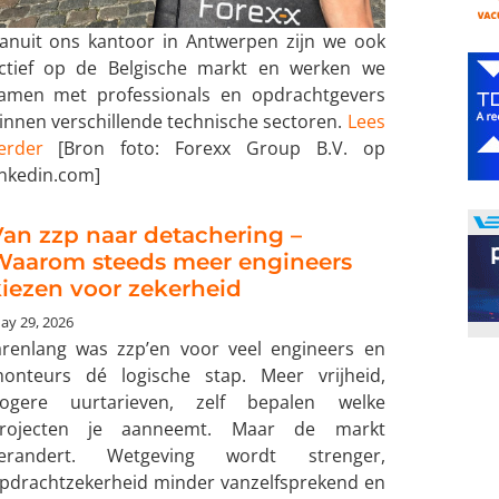
anuit ons kantoor in Antwerpen zijn we ook
ctief op de Belgische markt en werken we
amen met professionals en opdrachtgevers
innen verschillende technische sectoren.
Lees
erder
[Bron foto: Forexx Group B.V. op
inkedin.com]
an zzp naar detachering –
Waarom steeds meer engineers
iezen voor zekerheid
ay 29, 2026
arenlang was zzp’en voor veel engineers en
onteurs dé logische stap. Meer vrijheid,
ogere uurtarieven, zelf bepalen welke
rojecten je aanneemt. Maar de markt
erandert. Wetgeving wordt strenger,
pdrachtzekerheid minder vanzelfsprekend en