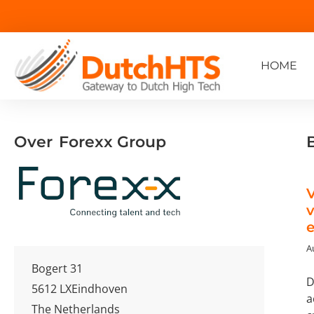
HOME
Over
Forexx Group
V
v
A
Bogert 31
D
5612 LX
Eindhoven
a
The Netherlands