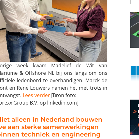
orige week kwam Madelief de Wit van
aritime & Offshore NL bij ons langs om ons
fficiële ledenbord te overhandigen. Marck de
ont en René Louwers namen het met trots in
ntvangst.
Lees verder
[Bron foto:
orexx Group B.V. op linkedin.com]
iet alleen in Nederland bouwen
we aan sterke samenwerkingen
innen techniek en engineering