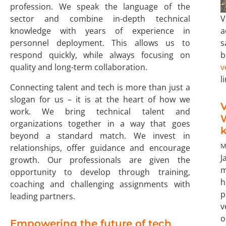
profession. We speak the language of the
V
sector and combine in-depth technical
a
knowledge with years of experience in
s
personnel deployment. This allows us to
b
respond quickly, while always focusing on
v
quality and long-term collaboration.
l
Connecting talent and tech is more than just a
slogan for us – it is at the heart of how we
V
work. We bring technical talent and
organizations together in a way that goes
k
beyond a standard match. We invest in
M
relationships, offer guidance and encourage
J
growth. Our professionals are given the
m
opportunity to develop through training,
h
coaching and challenging assignments with
p
leading partners.
v
o
Empowering the future of tech