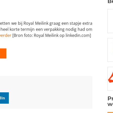
B
tten we bij Royal Meilink graag een stapje extra
p heel korte termijn een verpakking nodig had om
verder
[Bron foto: Royal Meilink op linkedin.com]
K
P
dIn
w