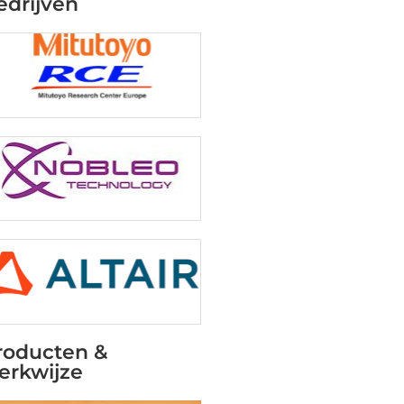
edrijven
roducten &
erkwijze