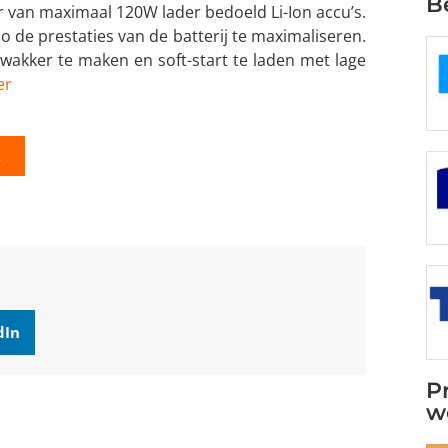
B
r van maximaal 120W lader bedoeld Li-Ion accu’s.
 de prestaties van de batterij te maximaliseren.
 wakker te maken en soft-start te laden met lage
er
K
dIn
P
w