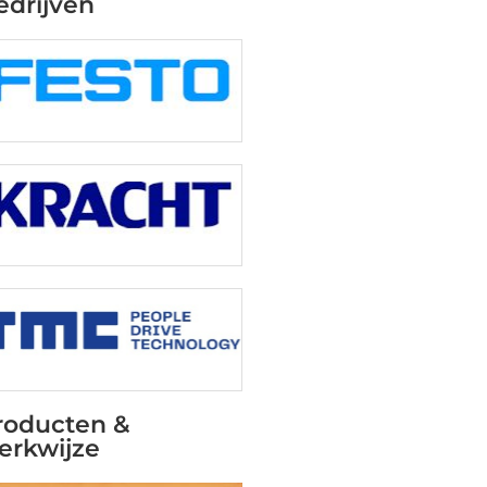
edrijven
roducten &
erkwijze