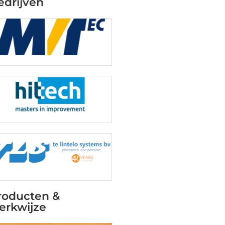
edrijven
roducten &
erkwijze