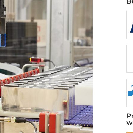
B
P
w