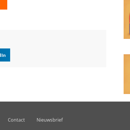
K
dIn
Contact
Nieuwsbrief