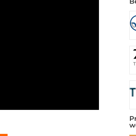
B
P
w