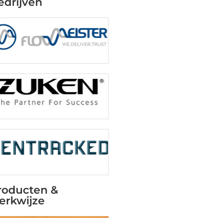
edrijven
roducten &
erkwijze