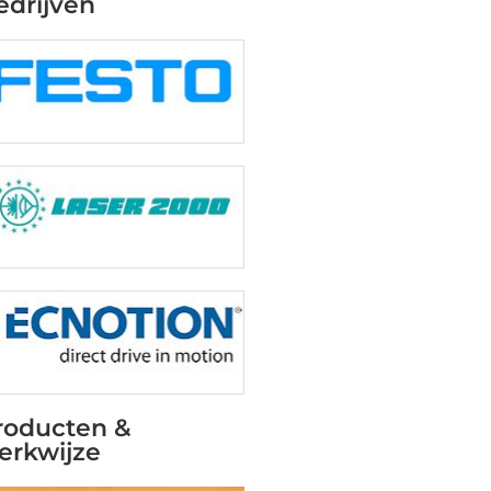
edrijven
roducten &
erkwijze