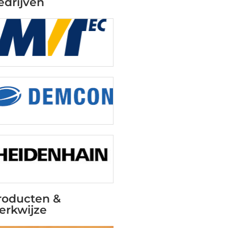
edrijven
roducten &
erkwijze