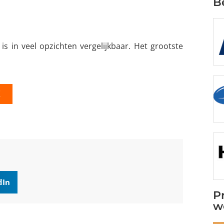
B
s in veel opzichten vergelijkbaar. Het grootste
K
dIn
P
w