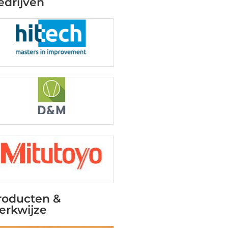
edrijven
roducten &
erkwijze