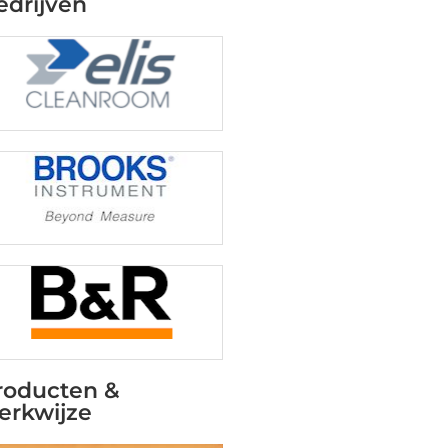
edrijven
roducten &
erkwijze