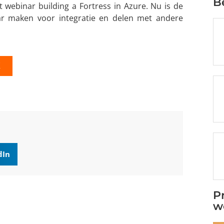
B
t webinar building a Fortress in Azure. Nu is de
ar maken voor integratie en delen met andere
K
dIn
P
w