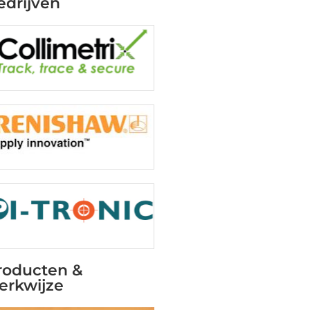
edrijven
roducten &
erkwijze