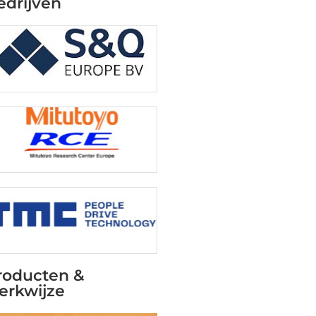
edrijven
roducten &
erkwijze