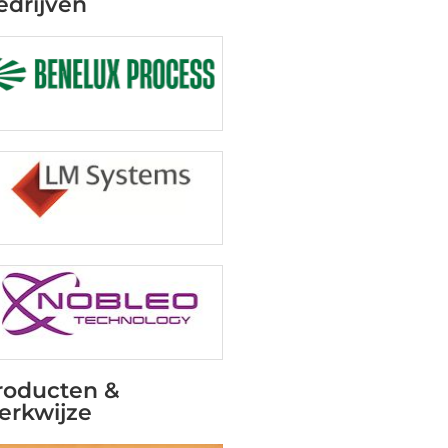
edrijven
roducten &
erkwijze