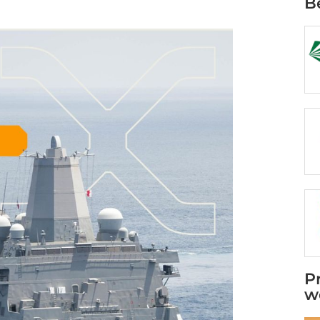
B
P
w