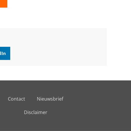
K
dIn
Contact
Nieuwsbrief
Disclaimer